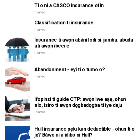
Ti o ni a CASCO insurance ofin
Inawo
Classification ti insurance
Inawo
Insurance ti awọn abáni lodi si ijamba: abuda
ati awọn ibeere
Inawo
Abandonment - eyi ti o tumo o?
Inawo
Ifopinsi ti guide CTP: awọn iwe aṣẹ, ohun
elo, isiro ti awọn dọgbadọgba ti iye daju
Inawo
Hull insurance pẹlu kan deductible - ohun ti o
jẹ? Báwo ni a idibo ni Hull?