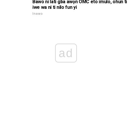
Bawo ni lati gba awọn OMC eto imulo, ohun ti
iwe wa ni ti nilo fun yi
Inawo
ad