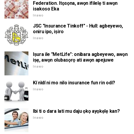
Federation. Itọsọna, awọn ifilelẹ ti awọn
isakoso Eka
Inawo
JSC "Insurance Tinkoff" - Hull: agbeyewo,
oniru ipo, iṣiro
Inawo
Iṣura ile "MetLife": onibara agbeyewo, awọn
iṣẹ, awọn olubasọrọ ati awọn apejuwe
Inawo
Kí nìdí ni mo nilo insurance fun rin odi?
Inawo
Ibi ti o dara lati mu daju ọkọ ayọkẹlẹ kan?
Inawo