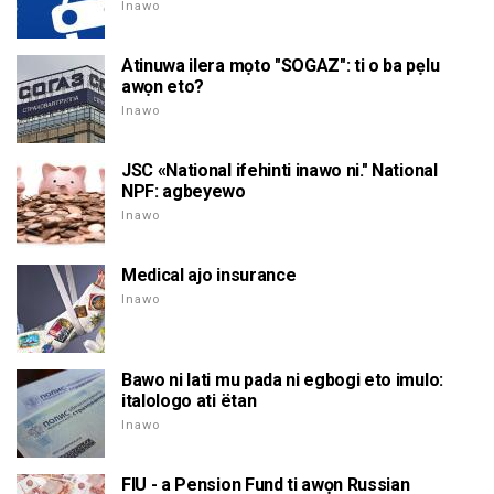
Inawo
Atinuwa ilera mọto "SOGAZ": ti o ba pẹlu
awọn eto?
Inawo
JSC «National ifehinti inawo ni." National
NPF: agbeyewo
Inawo
Medical ajo insurance
Inawo
Bawo ni lati mu pada ni egbogi eto imulo:
italologo ati ëtan
Inawo
FIU - a Pension Fund ti awọn Russian