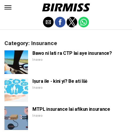
Category: Insurance
Bawo ni lati ra CTP lai aye insurance?
Inawo
Iṣura ile - kini yi? Be ati Išė
Inawo
MTPL insurance lai afikun insurance
Inawo