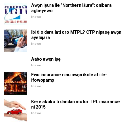
Awọn iṣura ile "Northern Išura": onibara
agbeyewo
Inawo
Ibi ti o dara lati oro MTPL? CTP nipasẹ awọn
ayelujara
Inawo
Aabo awọn iṣẹ
Inawo
Ewu insurance ninu awọn ikole ati ile-
ifowopamọ
Inawo
Kere akoko ti dandan motor TPL insurance
ni 2015
Inawo