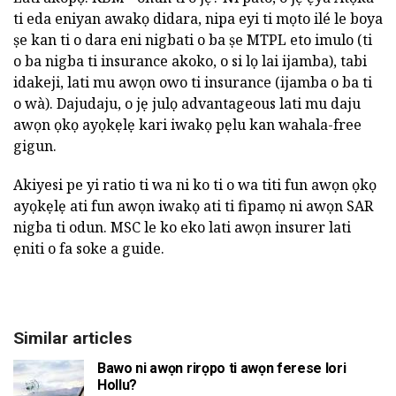
ti eda eniyan awakọ didara, nipa eyi ti mọto ilé le boya
ṣe kan ti o dara eni nigbati o ba ṣe MTPL eto imulo (ti
o ba nigba ti insurance akoko, o si lọ lai ijamba), tabi
idakeji, lati mu awọn owo ti insurance (ijamba o ba ti
o wà). Dajudaju, o jẹ julọ advantageous lati mu daju
awọn ọkọ ayọkẹlẹ kari iwakọ pẹlu kan wahala-free
gigun.
Akiyesi pe yi ratio ti wa ni ko ti o wa titi fun awọn ọkọ
ayọkẹlẹ ati fun awọn iwakọ ati ti fipamọ ni awọn SAR
nigba ti odun. MSC le ko eko lati awọn insurer lati
ẹniti o fa soke a guide.
Similar articles
Bawo ni awọn rirọpo ti awọn ferese lori
Hollu?