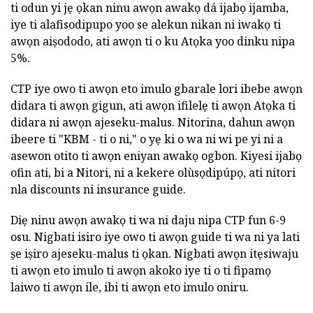
ti odun yi jẹ ọkan ninu awọn awakọ dá ijabọ ijamba,
iye ti alafisodipupo yoo se alekun nikan ni iwakọ ti
awọn aiṣododo, ati awọn ti o ku Atọka yoo dinku nipa
5%.
CTP iye owo ti awọn eto imulo gbarale lori ibebe awọn
didara ti awọn gigun, ati awọn ifilelẹ ti awọn Atọka ti
didara ni awọn ajeseku-malus. Nitorina, dahun awọn
ibeere ti "KBM - ti o ni," o yẹ ki o wa ni wi pe yi ni a
asewon otito ti awọn eniyan awakọ ogbon. Kiyesi ijabọ
ofin ati, bi a Nitori, ni a kekere olùsọdipúpọ, ati nitori
nla discounts ni insurance guide.
Diẹ ninu awọn awakọ ti wa ni daju nipa CTP fun 6-9
osu. Nigbati isiro iye owo ti awọn guide ti wa ni ya lati
ṣe iṣiro ajeseku-malus ti ọkan. Nigbati awọn itẹsiwaju
ti awọn eto imulo ti awọn akoko iye ti o ti fipamọ
laiwo ti awọn ile, ibi ti awọn eto imulo oniru.