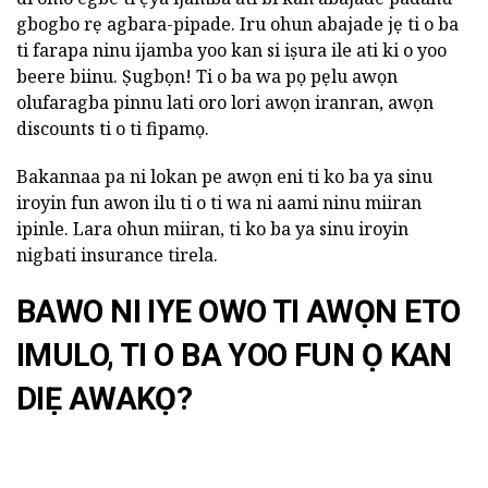
gbogbo rẹ agbara-pipade. Iru ohun abajade jẹ ti o ba
ti farapa ninu ijamba yoo kan si iṣura ile ati ki o yoo
beere biinu. Ṣugbọn! Ti o ba wa pọ pẹlu awọn
olufaragba pinnu lati oro lori awọn iranran, awọn
discounts ti o ti fipamọ.
Bakannaa pa ni lokan pe awọn eni ti ko ba ya sinu
iroyin fun awon ilu ti o ti wa ni aami ninu miiran
ipinle. Lara ohun miiran, ti ko ba ya sinu iroyin
nigbati insurance tirela.
BAWO NI IYE OWO TI AWỌN ETO
IMULO, TI O BA YOO FUN Ọ KAN
DIẸ AWAKỌ?