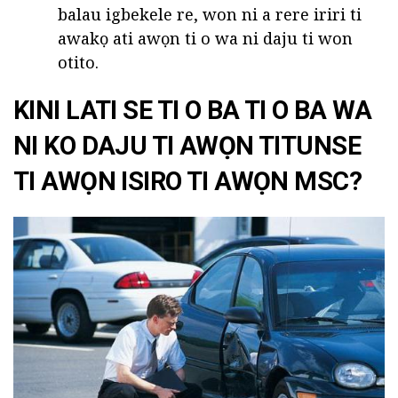
balau igbekele re, won ni a rere iriri ti
awakọ ati awọn ti o wa ni daju ti won
otito.
KINI LATI SE TI O BA TI O BA WA
NI KO DAJU TI AWỌN TITUNSE
TI AWỌN ISIRO TI AWỌN MSC?