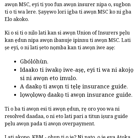
awọn MSC, eyi ti yoo fun awọn insurer nipa o, sugbon
ti o ti wa lere. Ṣayẹwo lori igba ti awọn MSC ko ni gba
Elo akoko.
Ki o si ti o nilo lati kan si awọn Union of Insurers pẹlu
kan ẹdun nipa awọn ibanuje ipinnu ti awọn MSC. Lati
ṣe eyi, o ni lati ṣeto nọmba kan ti awọn iwe aṣẹ:
Gbólóhùn.
Idaako ti iwakọ iwe-aṣẹ, eyi ti wa ni akojọ
si ni awọn eto imulo.
A daakọ ti awọn ti tẹlẹ insurance guide.
lọwọlọwọ daakọ ti awọn insurance guide.
Ti o ba ti awọn esi ti awọn ẹdun, rẹ oro yoo wa ni
resolved daadaa, o ni eto lati pari a titun iṣura guide
pẹlu awọn pada ti awọn overpayment.
Lati akopọ. KBM - ohun ti o jẹ? Ni pato, o jẹ ẹya Atọka