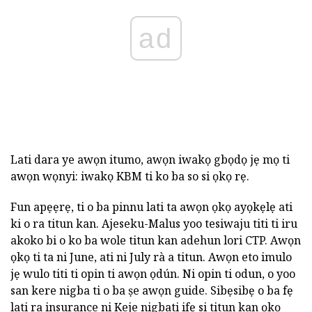
ad
Lati dara ye awọn itumo, awọn iwakọ gbọdọ jẹ mọ ti
awọn wọnyi: iwakọ KBM ti ko ba so si ọkọ rẹ.
Fun apẹẹrẹ, ti o ba pinnu lati ta awọn ọkọ ayọkẹlẹ ati
ki o ra titun kan. Ajeseku-Malus yoo tesiwaju titi ti iru
akoko bi o ko ba wole titun kan adehun lori CTP. Awọn
ọkọ ti ta ni June, ati ni July rà a titun. Awọn eto imulo
jẹ wulo titi ti opin ti awọn ọdún. Ni opin ti odun, o yoo
san kere nigba ti o ba ṣe awọn guide. Sibẹsibẹ o ba fẹ
lati ra insurance ni Keje nigbati ifẹ si titun kan ọkọ