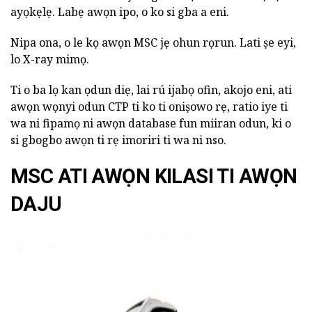
ayọkẹlẹ. Labẹ awọn ipo, o ko si gba a eni.
Nipa ona, o le kọ awọn MSC jẹ ohun rọrun. Lati ṣe eyi,
lo X-ray mimọ.
Ti o ba lọ kan ọdun diẹ, lai rú ijabọ ofin, akojo eni, ati
awọn wọnyi odun CTP ti ko ti oniṣowo rẹ, ratio iye ti
wa ni fipamọ ni awọn database fun miiran odun, ki o
si gbogbo awọn ti rẹ imoriri ti wa ni nso.
MSC ATI AWỌN KILASI TI AWỌN
DAJU