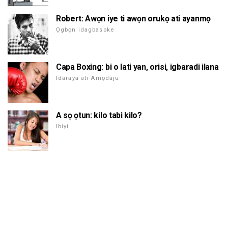
Robert: Awọn iye ti awọn orukọ ati ayanmọ
Ọgbọn idagbasoke
Capa Boxing: bi o lati yan, orisi, igbaradi ilana
Idaraya ati Amọdaju
A sọ ọtun: kilo tabi kilo?
Ibiyi