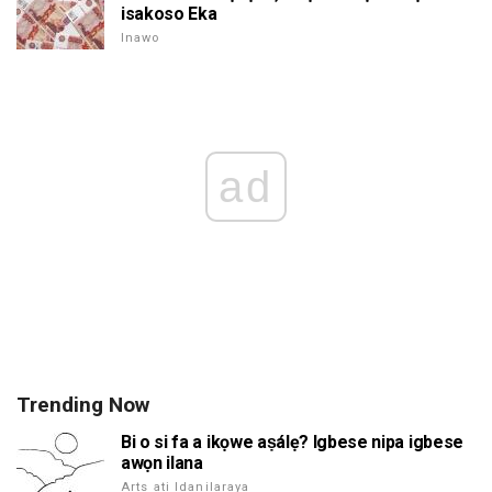
isakoso Eka
Inawo
ad
Trending Now
Bi o si fa a ikọwe aṣálẹ? Igbese nipa igbese
awọn ilana
Arts ati Idanilaraya