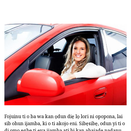
Fojuinu ti o ba wa kan ọdun diẹ lọ lori ni opopona, lai
sib ohun ijamba, ki o ti akojo eni. Sibẹsibẹ, odun yi ti o
di omo egbe ti ẹya ijamba ati bi kan abajade padanu