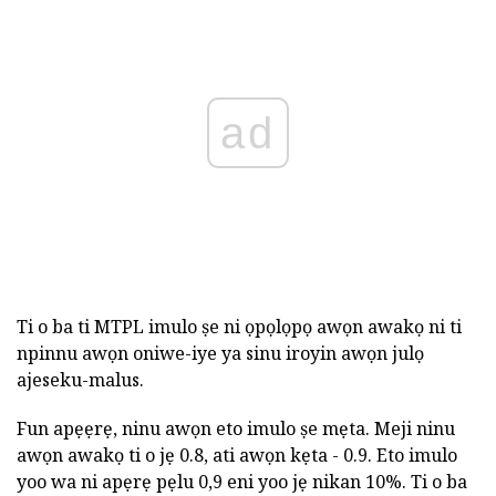
ad
Ti o ba ti MTPL imulo ṣe ni ọpọlọpọ awọn awakọ ni ti
npinnu awọn oniwe-iye ya sinu iroyin awọn julọ
ajeseku-malus.
Fun apẹẹrẹ, ninu awọn eto imulo ṣe mẹta. Meji ninu
awọn awakọ ti o jẹ 0.8, ati awọn kẹta - 0.9. Eto imulo
yoo wa ni apẹrẹ pẹlu 0,9 eni yoo jẹ nikan 10%. Ti o ba