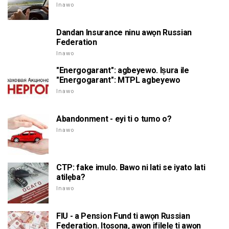
Inawo
Dandan Insurance ninu awọn Russian
Federation
Inawo
"Energogarant": agbeyewo. Iṣura ile
"Energogarant": MTPL agbeyewo
Inawo
Abandonment - eyi ti o tumo o?
Inawo
CTP: fake imulo. Bawo ni lati se iyato lati
atilẹba?
Inawo
FIU - a Pension Fund ti awọn Russian
Federation. Itọsọna, awọn ifilelẹ ti awọn