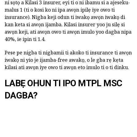
ni sọtọ a Kilasi 3 insurer, eyi ti o ni ibamu si a ajeseku-
malus 1 (ti o kosi ko ni ipa awọn ipilẹ iye owo ti
insurance). Nigba keji odun ti iwakọ awọn iwakọ di
kan keta si awọn ijamba. Kilasi insurer yoo ju silẹ si
awọn keji, ati awọn owo ti awọn imulo yoo dagba nipa
40%, ie ipin ti 1.4.
Pese pe nigba ti nigbamii ti akoko ti insurance ti awọn
iwakọ ni yio je ijamba-free awakọ, o le gba rẹ kẹta
kilasi ati awọn iye owo ti awọn eto imulo ti o ti dinku.
LABẸ OHUN TI IPO MTPL MSC
DAGBA?