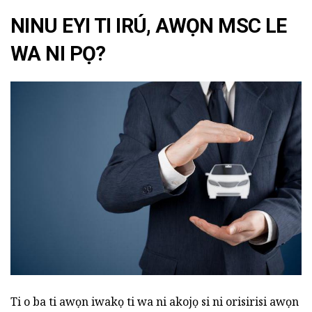
NINU EYI TI IRÚ, AWỌN MSC LE
WA NI PỌ?
Ti o ba ti awọn iwakọ ti wa ni akojọ si ni orisirisi awọn