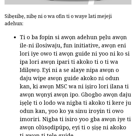
Sibẹsibẹ, nibẹ ni o wa ofin ti o waye lati mejeji
adehun:
Ti o ba fopin si awọn adehun pẹlu awọn
ile-ni ilosiwaju, fun initiative, awọn eni
lori iye owo ti awọn guide ni yoo ni ko si
ipa lori awọn ipari ti akoko ti o ti wa
Idilọwọ. Eyi ni a se alaye nipa awọn o
daju wipe awọn guide akoko ni odun
kan, ki awọn MSC wa ni iṣiro lori ilana ti
awọn wọnyi awọn ipo. Gbogbo awọn daju
iṣẹlẹ ti o lodo wa nigba ti akoko ti kere ju
odun kan, yoo ko ya sinu iroyin ti owo
imoriri. Nigba ti isiro yoo gba awọn iye ti
awọn olùsọdipúpọ, eyi ti o ṣiṣẹ ni akoko
ti awọn ti tẹlẹ guide.