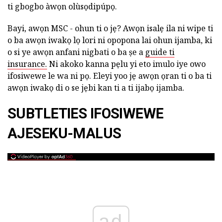
ti gbogbo àwọn olùsọdipúpọ.
Bayi, awọn MSC - ohun ti o jẹ? Awọn isalẹ ila ni wipe ti
o ba awọn iwakọ lọ lori ni opopona lai ohun ijamba, ki
o si ye awọn anfani nigbati o ba ṣe a
guide ti
insurance.
Ni akoko kanna pẹlu yi eto imulo iye owo
ifosiwewe le wa ni pọ. Eleyi yoo jẹ awọn ọran ti o ba ti
awọn iwakọ di o se jẹbi kan ti a ti ijabọ ijamba.
SUBTLETIES IFOSIWEWE
AJESEKU-MALUS
ad