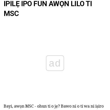
IPILẸ IPO FUN AWỌN LILO TI
MSC
ad
Bayi, awọn MSC - ohun ti o jẹ? Bawo ni o ti wa ni iṣiro