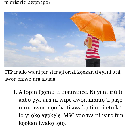
ni orisirisi awọn ipo?
CTP imulo wa ni pin si meji orisi, kọọkan ti eyi ni o ni
awọn oniwe-ara abuda.
A lopin fọọmu ti insurance. Ni yi ni irú ti
aabo ẹya-ara ni wipe awọn ihamọ ti paṣẹ
ninu awọn nọmba ti awakọ ti o ni eto lati
lo yi ọkọ ayọkẹlẹ. MSC yoo wa ni iṣiro fun
kọọkan iwakọ lọtọ.