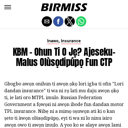
,
Inawo
Insurance
KBM - Ohun Ti O Jẹ? Ajeseku-
Malus Olùsọdipúpọ Fun CTP
Gbogbo awọn onihun ti awọn ọkọ lori igba ti ofin "Lori
dandan insurance" ti wa ni rọ lati mu daju awọn ọkọ
ti, ie lati oro MTPL imulo. Russian Federation
Government a fọwọsi ni awọn ibode fun dandan motor
TPL insurance. Nibẹ ni a mimọ oṣuwọn ati ki o kan
ṣeto ti àwọn olùsọdipúpọ, eyi ti wa ni lo ninu isiro
awọn owo ti awọn imulo. A yoo ko se alaye awọn lami