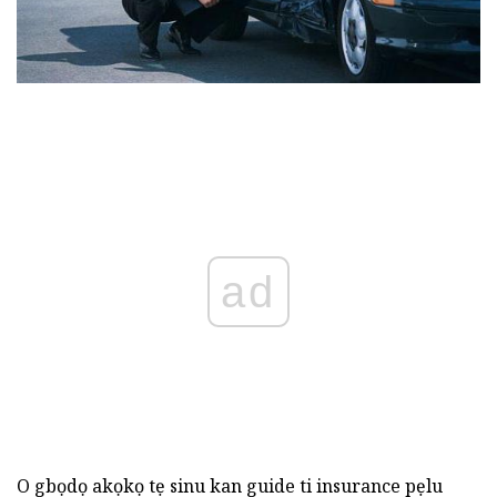
ad
O gbọdọ akọkọ tẹ sinu kan guide ti insurance pẹlu