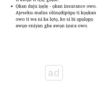
Ọkan daju iṣẹlẹ - ọkan insurance owo.
Ajeseku-malus olùsọdipúpọ ti kọọkan
owo ti wa ni ka lọtọ, ko si bi ọpọlọpọ
awọn eniyan gba awọn iṣura owo.
ad