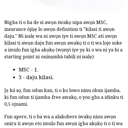
Nigba ti o ba de si awọn iwakọ nipa awọn MSC,
insurance òjíṣẹ lo awọn definition ti "kilasi ti awọn
daju." Ni isalẹ wa ni awọn iye ti awọn MSC ati awọn
kilasi ti awọn daju fun awọn awakọ ti o ti wa loje soke
a imulo fun igba akọkọ (wọnyi iye yẹ ki o wa ni ya bi a
starting point ni onínọmbà tabili ni isalẹ):
MSC - 1.
3 - daju kilasi.
Jẹ ká sọ, fun odun kan, ti o ko lowo ninu ohun ijamba,
ki fun odun ti ijamba-free awakọ, o yoo gba a idinku ti
0,5 ojuami.
Fun apere, ti o ba wa a alakobere iwakọ ninu awọn
oniru ti awọn eto imulo fun awọn igba akọkọ ti o ti wa