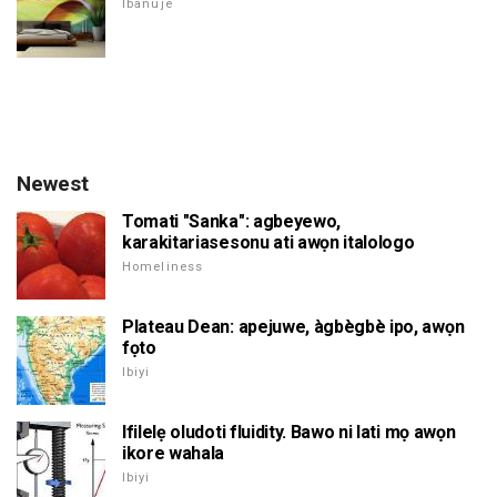
Ibanuje
Newest
Tomati "Sanka": agbeyewo,
karakitariasesonu ati awọn italologo
Homeliness
Plateau Dean: apejuwe, àgbègbè ipo, awọn
fọto
Ibiyi
Ifilelẹ oludoti fluidity. Bawo ni lati mọ awọn
ikore wahala
Ibiyi