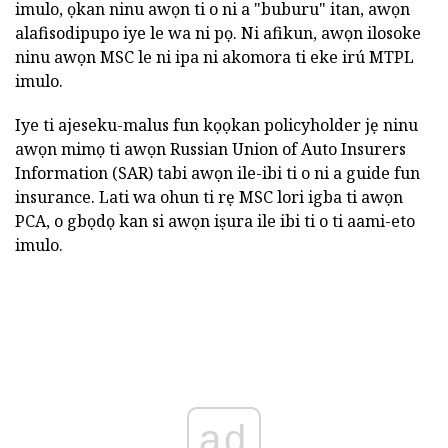
imulo, ọkan ninu awọn ti o ni a "buburu" itan, awọn
alafisodipupo iye le wa ni pọ. Ni afikun, awọn ilosoke
ninu awọn MSC le ni ipa ni akomora ti eke irú MTPL
imulo.
Iye ti ajeseku-malus fun kọọkan policyholder jẹ ninu
awọn mimọ ti awọn Russian Union of Auto Insurers
Information (SAR) tabi awọn ile-ibi ti o ni a guide fun
insurance. Lati wa ohun ti rẹ MSC lori igba ti awọn
PCA, o gbọdọ kan si awọn iṣura ile ibi ti o ti aami-eto
imulo.
ad