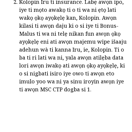
Kolopin Iru ti insurance. Labẹ awọn ipo,
iye ti mọto awakọ ti o ti wa ni ẹtọ lati
wakọ ọkọ ayọkẹlẹ kan, Kolopin. Awọn
kilasi ti awọn daju ki o si iye ti Bonus-
Malus ti wa ni telẹ nikan fun awọn ọkọ
ayọkẹlẹ eni ati awọn majemu wipe išaaju
adehun wà ti kanna Iru, ie, Kolopin. Ti o
ba ti ri lati wa ni, yala awọn atilẹba data
lori awọn iwakọ ati awọn ọkọ ayọkẹlẹ, ki
o si nigbati isiro iye owo ti awọn eto
imulo yoo wa ni ya sinu iroyin awọn iye
ti awọn MSC CTP dogba si 1.