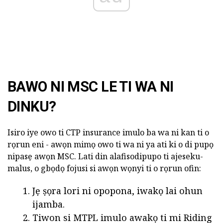
BAWO NI MSC LE TI WA NI
DINKU?
Isiro iye owo ti CTP insurance imulo ba wa ni kan ti o
rọrun eni - awọn mimọ owo ti wa ni ya ati ki o di pupọ
nipasẹ awọn MSC. Lati din alafisodipupo ti ajeseku-
malus, o gbọdọ fojusi si awọn wọnyi ti o rọrun ofin:
Jẹ ṣọra lori ni opopona, iwakọ lai ohun
ijamba.
Tiwon si MTPL imulo awakọ ti mi Riding