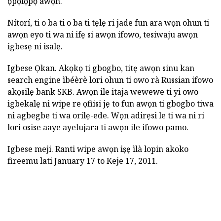
ọpọlọpọ awọn.
Nítorí, ti o ba ti o ba ti tẹlẹ ri jade fun ara wọn ohun ti
awọn eyo ti wa ni ifẹ si awọn ifowo, tesiwaju awọn
igbesẹ ni isalẹ.
Igbese Ọkan. Akọkọ ti gbogbo, titẹ awọn sinu kan
search engine ìbéèrè lori ohun ti owo rà Russian ifowo
akọsilẹ bank SKB. Awọn ile itaja wewewe ti yi owo
igbekalẹ ni wipe re ọfiisi jẹ to fun awọn ti gbogbo tiwa
ni agbegbe ti wa orilẹ-ede. Wọn adirẹsi le ti wa ni ri
lori osise aaye ayelujara ti awọn ile ifowo pamo.
Igbese meji. Ranti wipe awọn iṣẹ ìlà lopin akoko
fireemu lati January 17 to Keje 17, 2011.