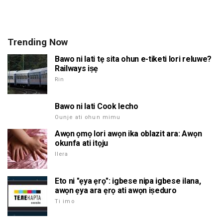
Trending Now
Bawo ni lati tẹ sita ohun e-tiketi lori reluwe?
Railways iṣẹ
Rin
Bawo ni lati Cook lecho
Ounje ati ohun mimu
Awọn ọmọ lori awọn ika oblazit ara: Awọn
okunfa ati itọju
Ilera
Eto ni "ẹya ẹrọ": igbese nipa igbese ilana,
awọn ẹya ara ẹrọ ati awọn iṣeduro
Ti imo